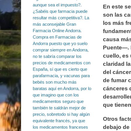
En este s
son las ca
los más fr
fundament
causa más
Puente—. E
cuello, es
claridad l
del cáncer
de fumar c
cánceres d
desarrolle
que tienen
Otros fact
debajo de