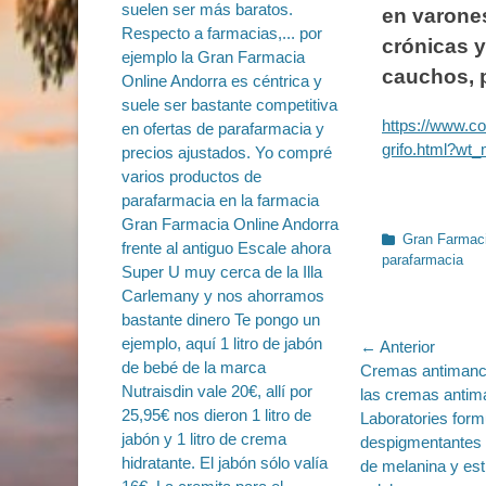
en varone
crónicas y
cauchos, 
https://www.c
grifo.html?wt
Categorías
Gran Farmaci
parafarmacia
Navegac
← Anterior
Entrada
Cremas antimanc
de
anterior:
las cremas antim
entradas
Laboratories form
despigmentantes 
de melanina y est