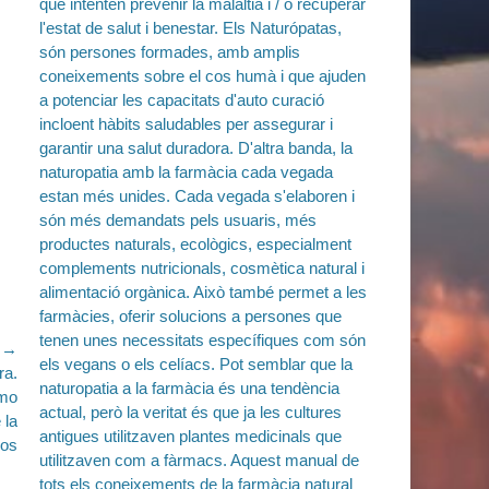
e →
ra.
omo
 la
dos