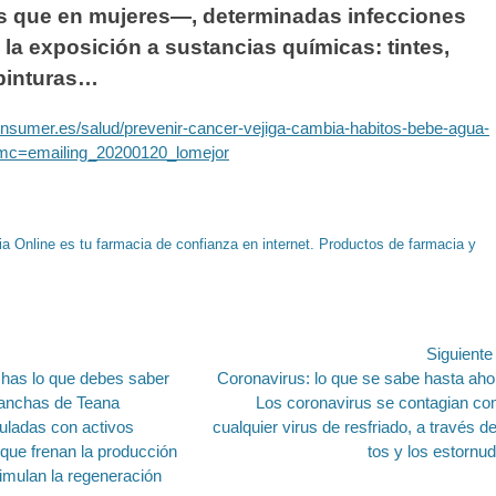
s que en mujeres—, determinadas infecciones
 la exposición a sustancias químicas: tintes,
pinturas…
onsumer.es/salud/prevenir-cancer-vejiga-cambia-habitos-bebe-agua-
_mc=emailing_20200120_lomejor
a Online es tu farmacia de confianza en internet. Productos de farmacia y
ión
Siguient
Entrada
has lo que debes saber
Coronavirus: lo que se sabe hasta aho
siguiente:
anchas de Teana
Los coronavirus se contagian c
uladas con activos
cualquier virus de resfriado, a través de
que frenan la producción
tos y los estornu
imulan la regeneración