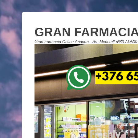
GRAN FARMACIA
Gran Farmacia Online Andorra - Av. Meritxell nº83 AD500 