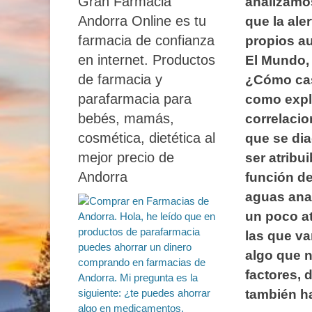
Gran Farmacia
analizamos
Andorra Online es tu
que la ale
farmacia de confianza
propios au
en internet. Productos
El Mundo, 
de farmacia y
¿Cómo casa
parafarmacia para
como expli
bebés, mamás,
correlacio
cosmética, dietética al
que se di
mejor precio de
ser atribu
Andorra
función de
aguas anal
un poco a
las que va
algo que n
factores, 
también h