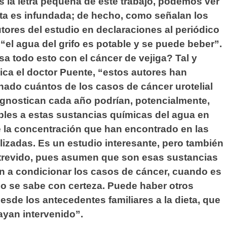
 la letra pequeña de este trabajo, podemos ver
rta es infundada; de hecho, como señalan los
tores del estudio en declaraciones al periódico
“el agua del grifo es potable y se puede beber”.
 todo esto con el cáncer de vejiga? Tal y
ca el doctor Puente, “estos autores han
nado cuántos de los casos de cáncer urotelial
agnostican cada año podrían, potencialmente,
ibles a estas sustancias químicas del agua en
 la concentración que han encontrado en las
izadas. Es un estudio interesante, pero también
trevido, pues asumen que son esas sustancias
n a condicionar los casos de cáncer, cuando es
o se sabe con certeza. Puede haber otros
desde los antecedentes familiares a la dieta, que
ayan intervenido”.