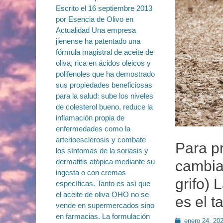
Para pr
cambia
grifo) 
es el t
Publicado
enero 24, 20