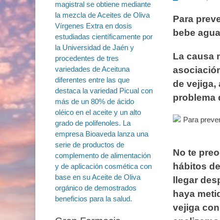
en
Para preve
bebe agua 
La causa m
asociación
de vejiga,
problema d
No te preo
hábitos de
llegar des
haya metid
vejiga con