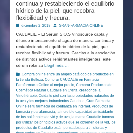
continua y restableciendo el equilibrio
hídrico de la piel, que recobra
flexibilidad y frecura.
Publicado
Autor
diciembre 2, 2018
GRAN-FARMACIA-ONLINE
en
CAUDALÍE – El Sérum S.O.S Vinosource capta y
difunde intensamente el agua de manera continua y
restableciendo el equilibrio hídrico de la piel, que
recobra flexibilidad y frecura. Gracias a la asociación
de distintos activos rehidratantes inteligentes, este
sérum relanza
Llegit més …
Categorías
Compra online entre un amplio catálogo de productos en
la tienda Belleza
,
Comprar CAUDALIE en Farmacia
Parafarmacia Online al mejor precio
,
Comprar Productos de
Cosmética Natural Caudalie en Oferta
,
creador de la
Vinothérapie
,
Cuida tu piel con las propiedades naturales de
la uva y los mejores tratamientos Caudalie
,
Gran Farmacia
Online es tu farmacia de confianza en internet. Productos de
farmacia y parafarmacia
,
la increíble capacidad antioxidante
de los polifenoles de vid y de uva
,
la marca Caudalie famosa
por utilizar los principios activos que se obtienen de la vid
,
los
productos de Caudalie están pensados para ti.
,
ofertas y