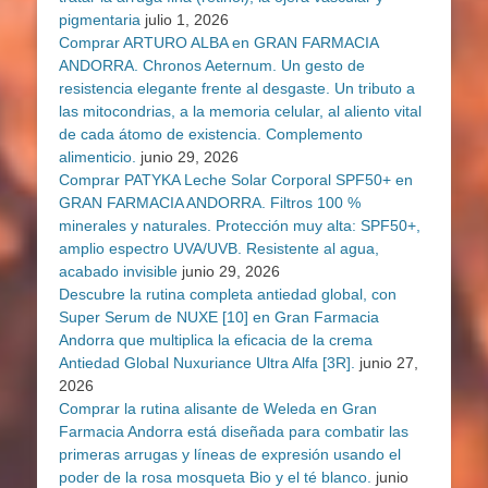
pigmentaria
julio 1, 2026
Comprar ARTURO ALBA en GRAN FARMACIA
ANDORRA. Chronos Aeternum. Un gesto de
resistencia elegante frente al desgaste. Un tributo a
las mitocondrias, a la memoria celular, al aliento vital
de cada átomo de existencia. Complemento
alimenticio.
junio 29, 2026
Comprar PATYKA Leche Solar Corporal SPF50+ en
GRAN FARMACIA ANDORRA. Filtros 100 %
minerales y naturales. Protección muy alta: SPF50+,
amplio espectro UVA/UVB. Resistente al agua,
acabado invisible
junio 29, 2026
Descubre la rutina completa antiedad global, con
Super Serum de NUXE [10] en Gran Farmacia
Andorra que multiplica la eficacia de la crema
Antiedad Global Nuxuriance Ultra Alfa [3R].
junio 27,
2026
Comprar la rutina alisante de Weleda en Gran
Farmacia Andorra está diseñada para combatir las
primeras arrugas y líneas de expresión usando el
poder de la rosa mosqueta Bio y el té blanco.
junio