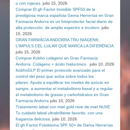
o con rojeces.
julio 15, 2026
Comprar El gh Factor Invisible SPF50 de la
prestigiosa marca española Gema Herrerías en Gran
Farmacia Andorra es un fotoprotector facial diario de
alta protección, de amplio espectro e incoloro.
julio
15, 2026
GRAN FARMÀCIA ANDORRA TRU NIAGEN®,
L’IMPULS CEL·LULAR QUE MARCA LA DIFERÈNCIA
julio 15, 2026
Comprar Kobho colágeno en Gran Farmacia
Andorra. Colágeno + ácido hialurónico.
julio 10, 2026
KobhoGLP El primer protocolo avanzado para el
control del peso que actúa sobre todos los
pilares. Ayuda a equilibrar los niveles de azúcar en
sangre, a aumentar el metabolismo basal y a regular
el metabolismo de grasas y carbohidratos en Gran
Farmacia Andorra
julio 10, 2026
Tratamiento labial con miel gold reve de miel NUXE
Tu cuidado labial ultrabrillante favorito, con una
fragancia deliciosa.
julio 10, 2026
El gh Factor Fotobioma SPF 50+ de Gema Herrerías