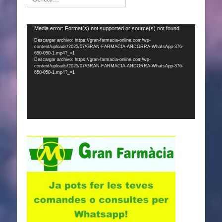
Reproductor
Media error: Format(s) not supported or source(s) not found
de
Descargar archivo: https://gran-farmacia-online.com/wp-
content/uploads/2025/07/GRAN-FARMACIA-ANDORRA-WhatsApp-376-
vídeo
650-050-1.mp4?_=1
Descargar archivo: https://gran-farmacia-online.com/wp-
content/uploads/2025/07/GRAN-FARMACIA-ANDORRA-WhatsApp-376-
650-050-1.mp4?_=1