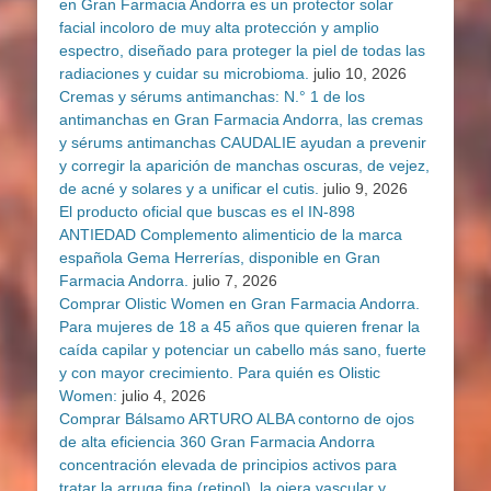
en Gran Farmacia Andorra es un protector solar
facial incoloro de muy alta protección y amplio
espectro, diseñado para proteger la piel de todas las
radiaciones y cuidar su microbioma.
julio 10, 2026
Cremas y sérums antimanchas: N.° 1 de los
antimanchas en Gran Farmacia Andorra, las cremas
y sérums antimanchas CAUDALIE ayudan a prevenir
y corregir la aparición de manchas oscuras, de vejez,
de acné y solares y a unificar el cutis.
julio 9, 2026
El producto oficial que buscas es el IN-898
ANTIEDAD Complemento alimenticio de la marca
española Gema Herrerías, disponible en Gran
Farmacia Andorra.
julio 7, 2026
Comprar Olistic Women en Gran Farmacia Andorra.
Para mujeres de 18 a 45 años que quieren frenar la
caída capilar y potenciar un cabello más sano, fuerte
y con mayor crecimiento. Para quién es Olistic
Women:
julio 4, 2026
Comprar Bálsamo ARTURO ALBA contorno de ojos
de alta eficiencia 360 Gran Farmacia Andorra
concentración elevada de principios activos para
tratar la arruga fina (retinol), la ojera vascular y