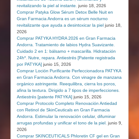
revitalizando la piel al instante.
junio 18, 2026
Comprar Patyka Glow Sérum Detox Belle Nuit en
Gran Farmacia Andorra es un sérum nocturno
revitalizante que ayuda a desintoxicar la piel
junio 18,
2026
Comprar PATYKA HYDRA 2026 en Gran Farmacia
Andorra. Tratamiento de labios Hydra Suavizante.
Cuidado 2 en 1: bálsamo + mascarilla. Hidratación
24h*. Nutre, repara. Antiestrés [Patente registrada
por PATYKA]
junio 15, 2026
Comprar Loción Purificante Perfeccionadora PATYKA
en Gran Farmacia Andorra. Con vinagre de manzana
orgánico astringente. Reequilibra, cierra los poros,
afina la textura. Dirigido a 7 tipos de imperfecciones.
Antiestrés [patente PATYKA]
junio 15, 2026
Comprar Protocolo Completo Renovación Antiedad
con Retinol de SkinCeuticals en Gran Farmacia
Andorra. Estimular la renovación celular, difuminar
arrugas profundas y unificar el tono de la piel.
junio 9,
2026
Comprar SKINCEUTICALS Phloretin CF gel en Gran