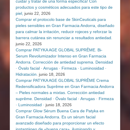
cuidar y tratar de una forma específica! Con
productos y cosméticos adecuados para este tipo de
piel,
junio 22, 2026
Comprar el protocolo base de SkinCeuticals para
pieles sensibles en Gran Farmacia Andorra, diseñado
para calmar la irritación, reducir rojeces y reforzar la
barrera cutánea sin renunciar a resultados antiedad.
junio 22, 2026
Comprar PATYKA AGE GLOBAL SUPRÊME. Bi-
Serum Revolumizador Intenso en Gran Farmacia
Andorra. Corrección de antiedad suprema. Densidad
· Óvalo facial · Arrugas · Firmeza · Luminosidad ·
Hidratación.
junio 18, 2026
Comprar PATYKA AGE GLOBAL SUPRÊME Crema
Redensificadora Suprême en Gran Farmacia Andorra
– Pieles normales a mixtas. Corrección antiedad
suprême. Densidad · Óvalo facial · Arrugas · Firmeza
· Luminosidad ·
junio 18, 2026
Comprar Glow Sérum Buena Cara de Patyka en
Gran Farmacia Andorra. Es un sérum facial
avanzado diseñado para proporcionar un efecto
instantáneo de «buena cara», iluminando y