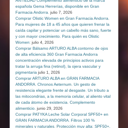
ANTIEDAD Complemento alimenticio de la marca
española Gema Herrerías, disponible en Gran
Farmacia Andorra.
julio 7, 2026
Comprar Olistic Women en Gran Farmacia Andorra.
Para mujeres de 18 a 45 años que quieren frenar la
caída capilar y potenciar un cabello más sano, fuerte
y con mayor crecimiento. Para quién es Olistic
Women:
julio 4, 2026
Comprar Bálsamo ARTURO ALBA contorno de ojos
de alta eficiencia 360 Gran Farmacia Andorra
concentración elevada de principios activos para
tratar la arruga fina (retinol), la ojera vascular y
pigmentaria
julio 1, 2026
Comprar ARTURO ALBA en GRAN FARMACIA
ANDORRA. Chronos Aeternum. Un gesto de
resistencia elegante frente al desgaste. Un tributo a
las mitocondrias, a la memoria celular, al aliento vital
de cada átomo de existencia. Complemento
alimenticio.
junio 29, 2026
Comprar PATYKA Leche Solar Corporal SPF50+ en
GRAN FARMACIA ANDORRA. Filtros 100 %
minerales y naturales. Protección muy alta: SPF50+,