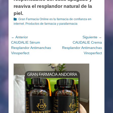
reaviva el resplandor natural de la
piel.
Categorías
Gran Farmacia Online es tu farmacia de confianza en
internet. Productos de farmacia y parafarmacia
Navegación
← Anterior
Siguiente →
Entrada
Entrada
CAUDALIE Sérum
CAUDALIE Crema
de
anterior:
siguiente:
Resplandor Antimanchas
Resplandor Antimanchas
entradas
Vinoperfect
Vinoperfect