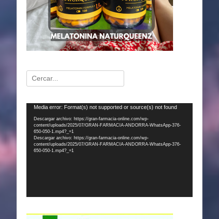
Buscar:
Reproductor
Media error: Format(s) not supported or source(s) not found
de
Descargar archivo: https://gran-farmacia-online.com/wp-
content/uploads/2025/07/GRAN-FARMACIA-ANDORRA-WhatsApp-376-
vídeo
650-050-1.mp4?_=1
Descargar archivo: https://gran-farmacia-online.com/wp-
content/uploads/2025/07/GRAN-FARMACIA-ANDORRA-WhatsApp-376-
650-050-1.mp4?_=1