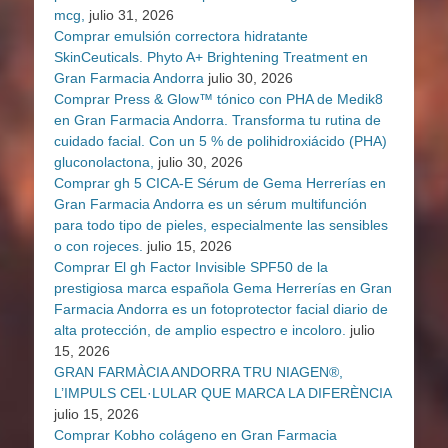
mcg,
julio 31, 2026
Comprar emulsión correctora hidratante
SkinCeuticals. Phyto A+ Brightening Treatment en
Gran Farmacia Andorra
julio 30, 2026
Comprar Press & Glow™ tónico con PHA de Medik8
en Gran Farmacia Andorra. Transforma tu rutina de
cuidado facial. Con un 5 % de polihidroxiácido (PHA)
gluconolactona,
julio 30, 2026
Comprar gh 5 CICA-E Sérum de Gema Herrerías en
Gran Farmacia Andorra es un sérum multifunción
para todo tipo de pieles, especialmente las sensibles
o con rojeces.
julio 15, 2026
Comprar El gh Factor Invisible SPF50 de la
prestigiosa marca española Gema Herrerías en Gran
Farmacia Andorra es un fotoprotector facial diario de
alta protección, de amplio espectro e incoloro.
julio
15, 2026
GRAN FARMÀCIA ANDORRA TRU NIAGEN®,
L’IMPULS CEL·LULAR QUE MARCA LA DIFERÈNCIA
julio 15, 2026
Comprar Kobho colágeno en Gran Farmacia