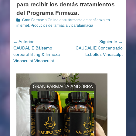
para recibir los demás tratamientos
del Programa Firmeza.
Categorías
Gran Farmacia Online es tu farmacia de confianza en
internet. Productos de farmacia y parafarmacia
Navegación
← Anterior
Siguiente →
Entrada
Entrada
CAUDALIE Bálsamo
CAUDALIE Concentrado
de
anterior:
siguiente:
corporal lifting & firmeza
Esbeltez Vinosculpt
entradas
Vinosculpt Vinosculpt