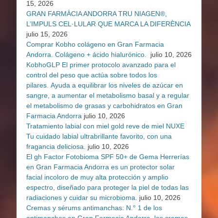
15, 2026
GRAN FARMÀCIA ANDORRA TRU NIAGEN®,
L’IMPULS CEL·LULAR QUE MARCA LA DIFERÈNCIA
julio 15, 2026
Comprar Kobho colágeno en Gran Farmacia
Andorra. Colágeno + ácido hialurónico.
julio 10, 2026
KobhoGLP El primer protocolo avanzado para el
control del peso que actúa sobre todos los
pilares. Ayuda a equilibrar los niveles de azúcar en
sangre, a aumentar el metabolismo basal y a regular
el metabolismo de grasas y carbohidratos en Gran
Farmacia Andorra
julio 10, 2026
Tratamiento labial con miel gold reve de miel NUXE
Tu cuidado labial ultrabrillante favorito, con una
fragancia deliciosa.
julio 10, 2026
El gh Factor Fotobioma SPF 50+ de Gema Herrerías
en Gran Farmacia Andorra es un protector solar
facial incoloro de muy alta protección y amplio
espectro, diseñado para proteger la piel de todas las
radiaciones y cuidar su microbioma.
julio 10, 2026
Cremas y sérums antimanchas: N.° 1 de los
antimanchas en Gran Farmacia Andorra, las cremas