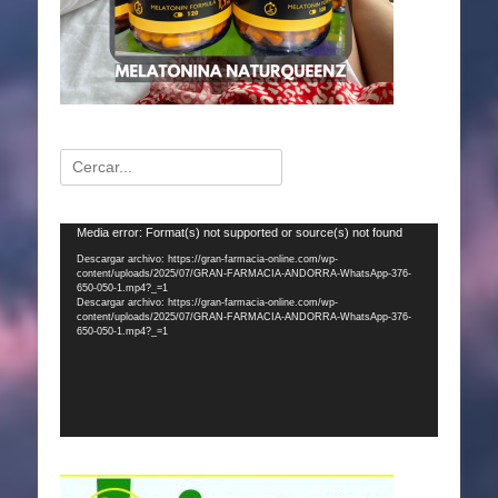
Buscar:
Reproductor
Media error: Format(s) not supported or source(s) not found
de
Descargar archivo: https://gran-farmacia-online.com/wp-
content/uploads/2025/07/GRAN-FARMACIA-ANDORRA-WhatsApp-376-
vídeo
650-050-1.mp4?_=1
Descargar archivo: https://gran-farmacia-online.com/wp-
content/uploads/2025/07/GRAN-FARMACIA-ANDORRA-WhatsApp-376-
650-050-1.mp4?_=1