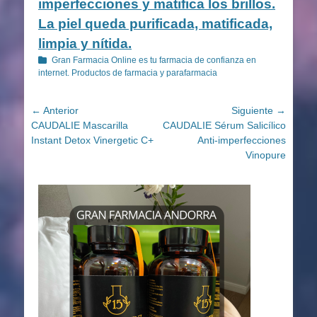
imperfecciones y matifica los brillos.
La piel queda purificada, matificada,
limpia y nítida.
Categorías
Gran Farmacia Online es tu farmacia de confianza en
internet. Productos de farmacia y parafarmacia
Navegación
← Anterior
Siguiente →
Entrada
Entrada
CAUDALIE Mascarilla
CAUDALIE Sérum Salicílico
de
anterior:
siguiente:
Instant Detox Vinergetic C+
Anti-imperfecciones
entradas
Vinopure