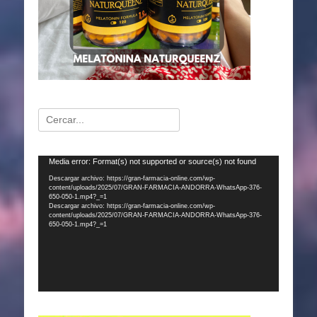
Buscar:
Reproductor
Media error: Format(s) not supported or source(s) not found
de
Descargar archivo: https://gran-farmacia-online.com/wp-
content/uploads/2025/07/GRAN-FARMACIA-ANDORRA-WhatsApp-376-
vídeo
650-050-1.mp4?_=1
Descargar archivo: https://gran-farmacia-online.com/wp-
content/uploads/2025/07/GRAN-FARMACIA-ANDORRA-WhatsApp-376-
650-050-1.mp4?_=1