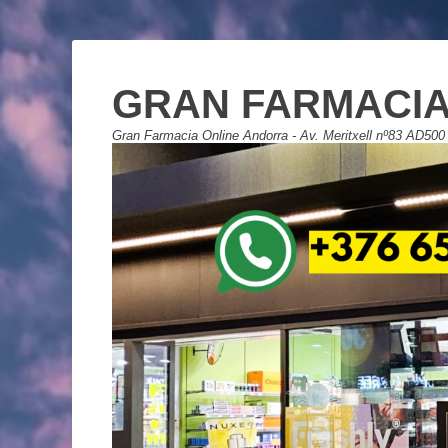
GRAN FARMACIA
Gran Farmacia Online Andorra - Av. Meritxell nº83 AD500 