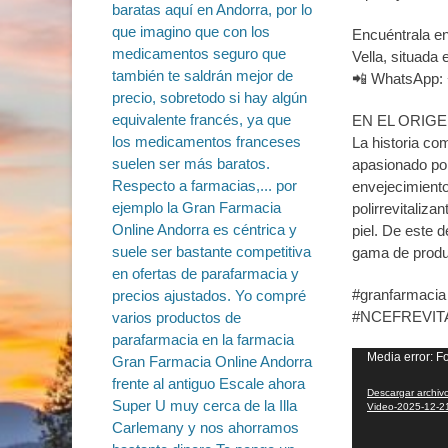
Encuéntrala en
Vella, situada 
📲 WhatsApp: 
EN EL ORIGE
La historia co
apasionado por 
envejecimiento
polirrevitaliza
piel. De este 
gama de produ
#granfarmacia
#NCEFREVIT
Reproductor
Media error: F
de
Descargar archiv
vídeo
Video-2025-12-2