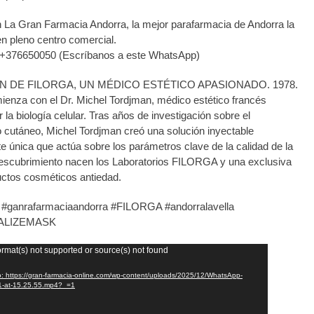
 La Gran Farmacia Andorra, la mejor parafarmacia de Andorra la
en pleno centro comercial.
+376650050 (Escríbanos a este WhatsApp)
N DE FILORGA, UN MÉDICO ESTÉTICO APASIONADO. 1978.
mienza con el Dr. Michel Tordjman, médico estético francés
la biología celular. Tras años de investigación sobre el
 cutáneo, Michel Tordjman creó una solución inyectable
nte única que actúa sobre los parámetros clave de la calidad de la
descubrimiento nacen los Laboratorios FILORGA y una exclusiva
ctos cosméticos antiedad.
 #ganrafarmaciaandorra #FILORGA #andorralavella
ALIZEMASK
ormat(s) not supported or source(s) not found
o: https://gran-farmacia-online.com/wp-content/uploads/2025/12/WhatsApp-
1-at-15.25.55.mp4?_=1