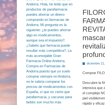
FILOR
FARMA
REVIT
mascari
revital
profun
Publicado
diciembre 21
en
Comprar FI
Descubre la 
intensiva que a
el complejo NC
piel visibleme
rápido y eficaz