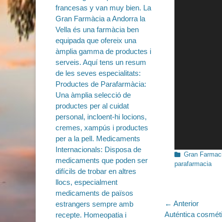
Categorías
Gran Farmaci
parafarmacia
Navegac
← Anterior
Entrada
Auténtica cosmét