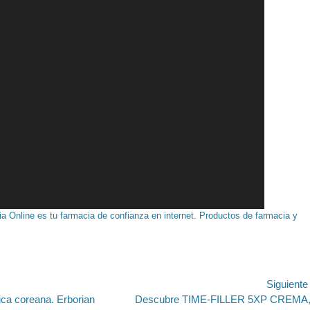
a Online es tu farmacia de confianza en internet. Productos de farmacia y
ión
Siguient
Entrada
ica coreana. Erborian
Descubre TIME-FILLER 5XP CREMA,