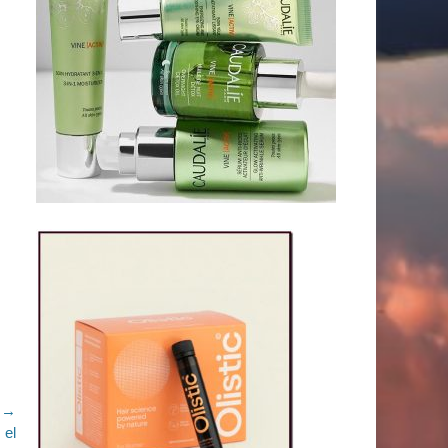
e →
 el