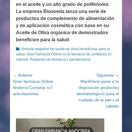
en el aceite y un alto grado de polifenoles.
La empresa Bioaveda lanza una serie de
productos de complemento de alimentación
y de aplicación cosmética con base en su
Aceite de Oliva orgánico de demostrados
beneficios para la salud.
Categorías
fórmula magistral de aceite de oliva beneficioso para la
salud
,
Gran Farmacia Online es tu farmacia de confianza en
internet. Productos de farmacia y parafarmacia
Navegación
← Anterior
Siguiente →
Entrada
Entrada
Gran farmacia Online
MartiDerm pone a tu
de
anterior:
siguiente:
Andorra Comprar rs7
disposición productos
entradas
articulaciones
dermatológicos para el
cuidado de la piel y el
cabello