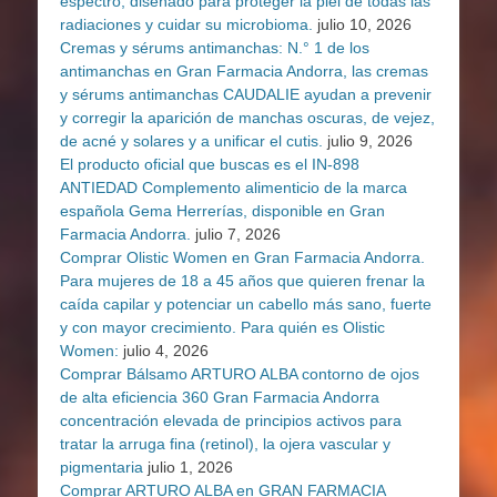
espectro, diseñado para proteger la piel de todas las
radiaciones y cuidar su microbioma.
julio 10, 2026
Cremas y sérums antimanchas: N.° 1 de los
antimanchas en Gran Farmacia Andorra, las cremas
y sérums antimanchas CAUDALIE ayudan a prevenir
y corregir la aparición de manchas oscuras, de vejez,
de acné y solares y a unificar el cutis.
julio 9, 2026
El producto oficial que buscas es el IN-898
ANTIEDAD Complemento alimenticio de la marca
española Gema Herrerías, disponible en Gran
Farmacia Andorra.
julio 7, 2026
Comprar Olistic Women en Gran Farmacia Andorra.
Para mujeres de 18 a 45 años que quieren frenar la
caída capilar y potenciar un cabello más sano, fuerte
y con mayor crecimiento. Para quién es Olistic
Women:
julio 4, 2026
Comprar Bálsamo ARTURO ALBA contorno de ojos
de alta eficiencia 360 Gran Farmacia Andorra
concentración elevada de principios activos para
tratar la arruga fina (retinol), la ojera vascular y
pigmentaria
julio 1, 2026
Comprar ARTURO ALBA en GRAN FARMACIA