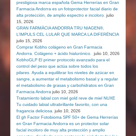
prestigiosa marca española Gema Herrerías en Gran
Farmacia Andorra es un fotoprotector facial diario de
alta protección, de amplio espectro e incoloro.
julio
15, 2026
GRAN FARMÀCIA ANDORRA TRU NIAGEN®,
L’IMPULS CEL·LULAR QUE MARCA LA DIFERÈNCIA
julio 15, 2026
Comprar Kobho colágeno en Gran Farmacia
Andorra. Colágeno + ácido hialurónico.
julio 10, 2026
KobhoGLP El primer protocolo avanzado para el
control del peso que actúa sobre todos los
pilares. Ayuda a equilibrar los niveles de azúcar en
sangre, a aumentar el metabolismo basal y a regular
el metabolismo de grasas y carbohidratos en Gran
Farmacia Andorra
julio 10, 2026
Tratamiento labial con miel gold reve de miel NUXE
Tu cuidado labial ultrabrillante favorito, con una
fragancia deliciosa.
julio 10, 2026
El gh Factor Fotobioma SPF 50+ de Gema Herrerías
en Gran Farmacia Andorra es un protector solar
facial incoloro de muy alta protección y amplio