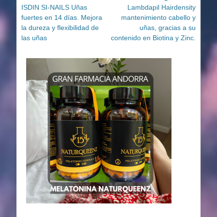
Entrada
Entrada
ISDIN SI-NAILS Uñas
Lambdapil Hairdensity
de
anterior:
siguiente:
fuertes en 14 días. Mejora
mantenimiento cabello y
entradas
la dureza y flexibilidad de
uñas, gracias a su
las uñas
contenido en Biotina y Zinc.