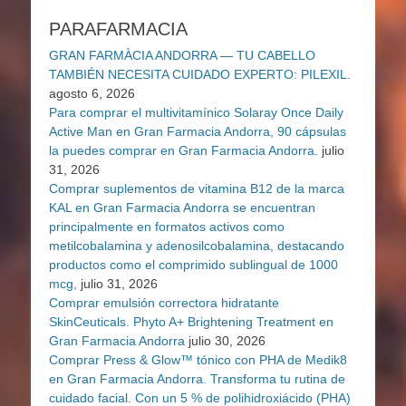
PARAFARMACIA
GRAN FARMÀCIA ANDORRA — TU CABELLO
TAMBIÉN NECESITA CUIDADO EXPERTO: PILEXIL.
agosto 6, 2026
Para comprar el multivitamínico Solaray Once Daily
Active Man en Gran Farmacia Andorra, 90 cápsulas
la puedes comprar en Gran Farmacia Andorra.
julio
31, 2026
Comprar suplementos de vitamina B12 de la marca
KAL en Gran Farmacia Andorra se encuentran
principalmente en formatos activos como
metilcobalamina y adenosilcobalamina, destacando
productos como el comprimido sublingual de 1000
mcg,
julio 31, 2026
Comprar emulsión correctora hidratante
SkinCeuticals. Phyto A+ Brightening Treatment en
Gran Farmacia Andorra
julio 30, 2026
Comprar Press & Glow™ tónico con PHA de Medik8
en Gran Farmacia Andorra. Transforma tu rutina de
cuidado facial. Con un 5 % de polihidroxiácido (PHA)