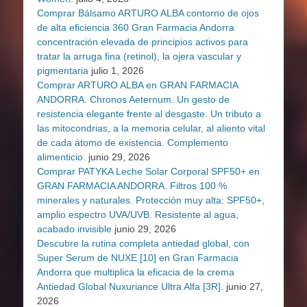
Comprar Bálsamo ARTURO ALBA contorno de ojos
de alta eficiencia 360 Gran Farmacia Andorra
concentración elevada de principios activos para
tratar la arruga fina (retinol), la ojera vascular y
pigmentaria
julio 1, 2026
Comprar ARTURO ALBA en GRAN FARMACIA
ANDORRA. Chronos Aeternum. Un gesto de
resistencia elegante frente al desgaste. Un tributo a
las mitocondrias, a la memoria celular, al aliento vital
de cada átomo de existencia. Complemento
alimenticio.
junio 29, 2026
Comprar PATYKA Leche Solar Corporal SPF50+ en
GRAN FARMACIA ANDORRA. Filtros 100 %
minerales y naturales. Protección muy alta: SPF50+,
amplio espectro UVA/UVB. Resistente al agua,
acabado invisible
junio 29, 2026
Descubre la rutina completa antiedad global, con
Super Serum de NUXE [10] en Gran Farmacia
Andorra que multiplica la eficacia de la crema
Antiedad Global Nuxuriance Ultra Alfa [3R].
junio 27,
2026