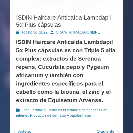
ISDIN Haircare Anticaída Lambdapil
5α Plus cápsulas
Publicado
Autor
agosto 30, 2022
GRAN-FARMACIA-ONLINE
en
ISDIN Haircare Anticaída Lambdapil
5α Plus cápsulas es con Triple 5 alfa
complex: extractos de Serenoa
repens, Cucurbita pepo y Pygeum
africanum y también con
ingredientes específicos para el
cabello como la biotina, el zinc y el
extracto de Equisetum Arvense.
Categorías
Gran Farmacia Online es tu farmacia de confianza en
internet. Productos de farmacia y parafarmacia
Navegación
← Anterior
Siguiente →