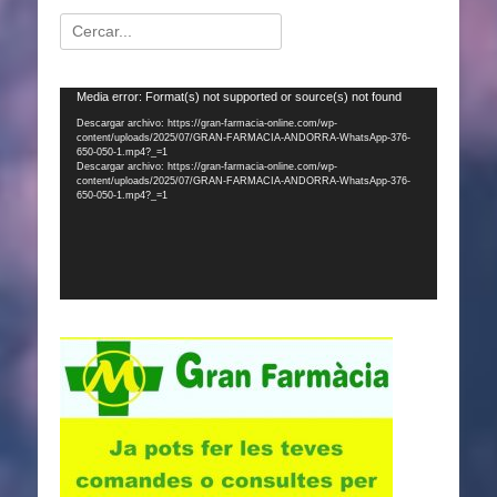
Buscar:
Reproductor
Media error: Format(s) not supported or source(s) not found
de
Descargar archivo: https://gran-farmacia-online.com/wp-
content/uploads/2025/07/GRAN-FARMACIA-ANDORRA-WhatsApp-376-
vídeo
650-050-1.mp4?_=1
Descargar archivo: https://gran-farmacia-online.com/wp-
content/uploads/2025/07/GRAN-FARMACIA-ANDORRA-WhatsApp-376-
650-050-1.mp4?_=1