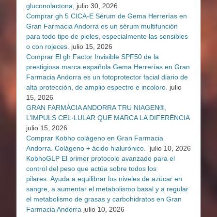
gluconolactona,
julio 30, 2026
Comprar gh 5 CICA-E Sérum de Gema Herrerías en
Gran Farmacia Andorra es un sérum multifunción
para todo tipo de pieles, especialmente las sensibles
o con rojeces.
julio 15, 2026
Comprar El gh Factor Invisible SPF50 de la
prestigiosa marca española Gema Herrerías en Gran
Farmacia Andorra es un fotoprotector facial diario de
alta protección, de amplio espectro e incoloro.
julio
15, 2026
GRAN FARMÀCIA ANDORRA TRU NIAGEN®,
L’IMPULS CEL·LULAR QUE MARCA LA DIFERÈNCIA
julio 15, 2026
Comprar Kobho colágeno en Gran Farmacia
Andorra. Colágeno + ácido hialurónico.
julio 10, 2026
KobhoGLP El primer protocolo avanzado para el
control del peso que actúa sobre todos los
pilares. Ayuda a equilibrar los niveles de azúcar en
sangre, a aumentar el metabolismo basal y a regular
el metabolismo de grasas y carbohidratos en Gran
Farmacia Andorra
julio 10, 2026