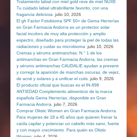
Tratamiento labial con miel gold reve de miel NUXE
Tu cuidado labial ultrabrillante favorito, con una
fragancia deliciosa.
julio 10, 2026
El gh Factor Fotobioma SPF 50+ de Gema Herrerías
en Gran Farmacia Andorra es un protector solar
facial incoloro de muy alta protección y amplio
espectro, diseñado para proteger la piel de todas las
radiaciones y cuidar su microbioma.
julio 10, 2026
Cremas y sérums antimanchas: N.° 1 de los
antimanchas en Gran Farmacia Andorra, las cremas
y sérums antimanchas CAUDALIE ayudan a prevenir
y corregir la aparición de manchas oscuras, de vejez,
de acné y solares y a unificar el cutis.
julio 9, 2026
El producto oficial que buscas es el IN-898
ANTIEDAD Complemento alimenticio de la marca
española Gema Herrerías, disponible en Gran
Farmacia Andorra.
julio 7, 2026
Comprar Olistic Women en Gran Farmacia Andorra.
Para mujeres de 18 a 45 años que quieren frenar la
caída capilar y potenciar un cabello más sano, fuerte
y con mayor crecimiento. Para quién es Olistic
Women:
julio 4, 2026