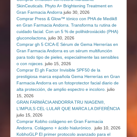
SkinCeuticals. Phyto A+ Brightening Treatment en
Gran Farmacia Andorra
julio 30, 2026
Comprar Press & Glow™ tónico con PHA de Medik8
en Gran Farmacia Andorra. Transforma tu rutina de
cuidado facial. Con un 5 % de polihidroxiácido (PHA)
gluconolactona,
julio 30, 2026
Comprar gh 5 CICA-E Sérum de Gema Herrerías en
Gran Farmacia Andorra es un sérum multifunción
para todo tipo de pieles, especialmente las sensibles
o con rojeces.
julio 15, 2026
Comprar El gh Factor Invisible SPF50 de la
prestigiosa marca española Gema Herrerías en Gran
Farmacia Andorra es un fotoprotector facial diario de
alta protección, de amplio espectro e incoloro.
julio
15, 2026
GRAN FARMÀCIA ANDORRA TRU NIAGEN®,
L’IMPULS CEL·LULAR QUE MARCA LA DIFERÈNCIA
julio 15, 2026
Comprar Kobho colágeno en Gran Farmacia
Andorra. Colágeno + ácido hialurónico.
julio 10, 2026
KobhoGLP El primer protocolo avanzado para el