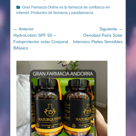
Categorías
Gran Farmacia Online es tu farmacia de confianza en
internet. Productos de farmacia y parafarmacia
Navegación
← Anterior
Siguiente →
Entrada
Entrada
HydroLotion SPF 50 –
Oenobiol Paris Solar
de
anterior:
siguiente:
Fotoprotector solar Corporal
Intensivo Pieles Sensibles
entradas
Bifásico