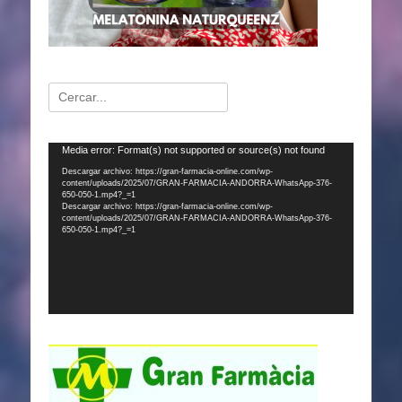
Buscar:
Reproductor
Media error: Format(s) not supported or source(s) not found
de
Descargar archivo: https://gran-farmacia-online.com/wp-
content/uploads/2025/07/GRAN-FARMACIA-ANDORRA-WhatsApp-376-
vídeo
650-050-1.mp4?_=1
Descargar archivo: https://gran-farmacia-online.com/wp-
content/uploads/2025/07/GRAN-FARMACIA-ANDORRA-WhatsApp-376-
650-050-1.mp4?_=1