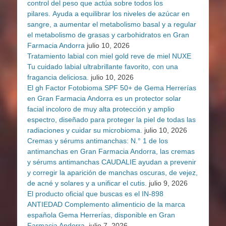
control del peso que actúa sobre todos los
pilares. Ayuda a equilibrar los niveles de azúcar en
sangre, a aumentar el metabolismo basal y a regular
el metabolismo de grasas y carbohidratos en Gran
Farmacia Andorra
julio 10, 2026
Tratamiento labial con miel gold reve de miel NUXE
Tu cuidado labial ultrabrillante favorito, con una
fragancia deliciosa.
julio 10, 2026
El gh Factor Fotobioma SPF 50+ de Gema Herrerías
en Gran Farmacia Andorra es un protector solar
facial incoloro de muy alta protección y amplio
espectro, diseñado para proteger la piel de todas las
radiaciones y cuidar su microbioma.
julio 10, 2026
Cremas y sérums antimanchas: N.° 1 de los
antimanchas en Gran Farmacia Andorra, las cremas
y sérums antimanchas CAUDALIE ayudan a prevenir
y corregir la aparición de manchas oscuras, de vejez,
de acné y solares y a unificar el cutis.
julio 9, 2026
El producto oficial que buscas es el IN-898
ANTIEDAD Complemento alimenticio de la marca
española Gema Herrerías, disponible en Gran
Farmacia Andorra.
julio 7, 2026