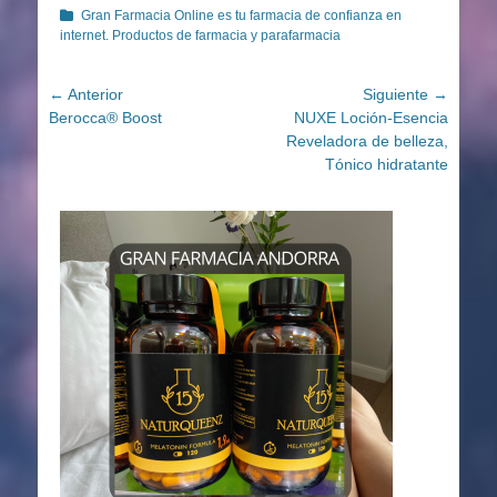
Categorías
Gran Farmacia Online es tu farmacia de confianza en
internet. Productos de farmacia y parafarmacia
Navegación
← Anterior
Siguiente →
Entrada
Entrada
Berocca® Boost
NUXE Loción-Esencia
de
anterior:
siguiente:
Reveladora de belleza,
entradas
Tónico hidratante