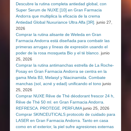
Descubre la rutina completa antiedad global, con
Super Serum de NUXE [10] en Gran Farmacia
Andorra que multiplica la eficacia de la crema
Antiedad Global Nuxuriance Ultra Alfa [3R].
junio 27,
2026
Comprar la rutina alisante de Weleda en Gran
Farmacia Andorra está diseñada para combatir las
primeras arrugas y líneas de expresión usando el
poder de la rosa mosqueta Bio y el té blanco.
junio
25, 2026
Comprar la rutina antimanchas estrella de La Roche-
Posay en Gran Farmacia Andorra se centra en la
gama Mela B3, Melasyl y Niacinamida. Combate
manchas (sol, acné y edad) unificando el tono
junio
25, 2026
Comprar NUXE Rêve de Thé déodorant frescor 24 h,
Rêve de Thé 50 ml. en Gran Farmacia Andorra.
REFRESCA. PROTEGE. PERFUMA
junio 25, 2026
Comprar SKINCEUTICALS protocolo de cuidado para
LASER en Gran Farmacia Andorra. Tanto en casa
como en el exterior, la piel sufre agresiones externas