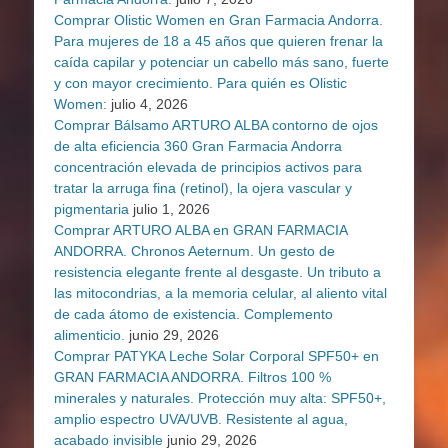
Comprar Olistic Women en Gran Farmacia Andorra.
Para mujeres de 18 a 45 años que quieren frenar la
caída capilar y potenciar un cabello más sano, fuerte
y con mayor crecimiento. Para quién es Olistic
Women:
julio 4, 2026
Comprar Bálsamo ARTURO ALBA contorno de ojos
de alta eficiencia 360 Gran Farmacia Andorra
concentración elevada de principios activos para
tratar la arruga fina (retinol), la ojera vascular y
pigmentaria
julio 1, 2026
Comprar ARTURO ALBA en GRAN FARMACIA
ANDORRA. Chronos Aeternum. Un gesto de
resistencia elegante frente al desgaste. Un tributo a
las mitocondrias, a la memoria celular, al aliento vital
de cada átomo de existencia. Complemento
alimenticio.
junio 29, 2026
Comprar PATYKA Leche Solar Corporal SPF50+ en
GRAN FARMACIA ANDORRA. Filtros 100 %
minerales y naturales. Protección muy alta: SPF50+,
amplio espectro UVA/UVB. Resistente al agua,
acabado invisible
junio 29, 2026