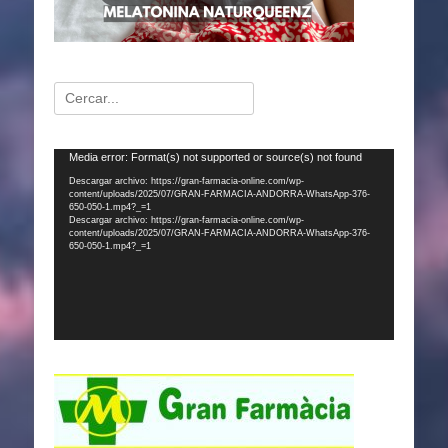
Buscar:
Reproductor
Media error: Format(s) not supported or source(s) not found
de
Descargar archivo: https://gran-farmacia-online.com/wp-
content/uploads/2025/07/GRAN-FARMACIA-ANDORRA-WhatsApp-376-
vídeo
650-050-1.mp4?_=1
Descargar archivo: https://gran-farmacia-online.com/wp-
content/uploads/2025/07/GRAN-FARMACIA-ANDORRA-WhatsApp-376-
650-050-1.mp4?_=1