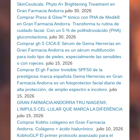
SkinCeuticals. Phyto A+ Brightening Treatment en
Gran Farmacia Andorra
julio 30, 2026
Comprar Press & Glow™ tónico con PHA de Medik8
en Gran Farmacia Andorra. Transforma tu rutina de
cuidado facial. Con un 5 % de polihidroxiácido (PHA)
gluconolactona,
julio 30, 2026
Comprar gh 5 CICA-E Sérum de Gema Herrerías en
Gran Farmacia Andorra es un sérum multifunción
para todo tipo de pieles, especialmente las sensibles
o con rojeces.
julio 15, 2026
Comprar El gh Factor Invisible SPF50 de la
prestigiosa marca española Gema Herrerías en Gran
Farmacia Andorra es un fotoprotector facial diario de
alta protección, de amplio espectro e incoloro.
julio
15, 2026
GRAN FARMÀCIA ANDORRA TRU NIAGEN®,
L’IMPULS CEL·LULAR QUE MARCA LA DIFERÈNCIA
julio 15, 2026
Comprar Kobho colágeno en Gran Farmacia
Andorra. Colágeno + ácido hialurónico.
julio 10, 2026
KobhoGLP El primer protocolo avanzado para el