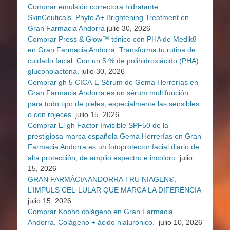
Comprar emulsión correctora hidratante
SkinCeuticals. Phyto A+ Brightening Treatment en
Gran Farmacia Andorra
julio 30, 2026
Comprar Press & Glow™ tónico con PHA de Medik8
en Gran Farmacia Andorra. Transforma tu rutina de
cuidado facial. Con un 5 % de polihidroxiácido (PHA)
gluconolactona,
julio 30, 2026
Comprar gh 5 CICA-E Sérum de Gema Herrerías en
Gran Farmacia Andorra es un sérum multifunción
para todo tipo de pieles, especialmente las sensibles
o con rojeces.
julio 15, 2026
Comprar El gh Factor Invisible SPF50 de la
prestigiosa marca española Gema Herrerías en Gran
Farmacia Andorra es un fotoprotector facial diario de
alta protección, de amplio espectro e incoloro.
julio
15, 2026
GRAN FARMÀCIA ANDORRA TRU NIAGEN®,
L’IMPULS CEL·LULAR QUE MARCA LA DIFERÈNCIA
julio 15, 2026
Comprar Kobho colágeno en Gran Farmacia
Andorra. Colágeno + ácido hialurónico.
julio 10, 2026