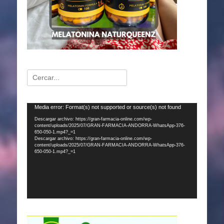
Buscar:
Reproductor
Media error: Format(s) not supported or source(s) not found
de
Descargar archivo: https://gran-farmacia-online.com/wp-
content/uploads/2025/07/GRAN-FARMACIA-ANDORRA-WhatsApp-376-
vídeo
650-050-1.mp4?_=1
Descargar archivo: https://gran-farmacia-online.com/wp-
content/uploads/2025/07/GRAN-FARMACIA-ANDORRA-WhatsApp-376-
650-050-1.mp4?_=1