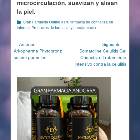
microcirculación, suavizan y alisan
la piel.
Categorías
Gran Farmacia Online es tu farmacia de confianza en
internet. Productos de farmacia y parafarmacia
Navegación
← Anterior
Siguiente →
Entrada
Entrada
Arkopharma Phytobronz
Somatoline Celulitis Gel
de
anterior:
siguiente:
solaire gummies
Crioactivo. Tratamiento
entradas
intensivo contra la celulitis