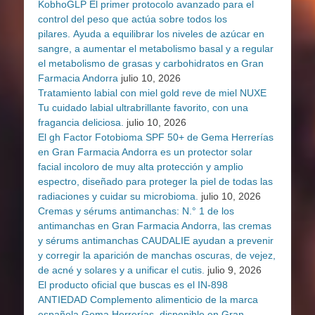
KobhoGLP El primer protocolo avanzado para el
control del peso que actúa sobre todos los
pilares. Ayuda a equilibrar los niveles de azúcar en
sangre, a aumentar el metabolismo basal y a regular
el metabolismo de grasas y carbohidratos en Gran
Farmacia Andorra
julio 10, 2026
Tratamiento labial con miel gold reve de miel NUXE
Tu cuidado labial ultrabrillante favorito, con una
fragancia deliciosa.
julio 10, 2026
El gh Factor Fotobioma SPF 50+ de Gema Herrerías
en Gran Farmacia Andorra es un protector solar
facial incoloro de muy alta protección y amplio
espectro, diseñado para proteger la piel de todas las
radiaciones y cuidar su microbioma.
julio 10, 2026
Cremas y sérums antimanchas: N.° 1 de los
antimanchas en Gran Farmacia Andorra, las cremas
y sérums antimanchas CAUDALIE ayudan a prevenir
y corregir la aparición de manchas oscuras, de vejez,
de acné y solares y a unificar el cutis.
julio 9, 2026
El producto oficial que buscas es el IN-898
ANTIEDAD Complemento alimenticio de la marca
española Gema Herrerías, disponible en Gran