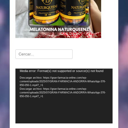
Buscar:
Reproductor
Media error: Format(s) not supported or source(s) not found
de
Descargar archivo: https://gran-farmacia-online.com/wp-
content/uploads/2025/07/GRAN-FARMACIA-ANDORRA-WhatsApp-376-
vídeo
650-050-1.mp4?_=1
Descargar archivo: https://gran-farmacia-online.com/wp-
content/uploads/2025/07/GRAN-FARMACIA-ANDORRA-WhatsApp-376-
650-050-1.mp4?_=1