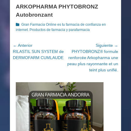
en
ARKOPHARMA PHYTOBRONZ
Autobronzant
Categorías
Gran Farmacia Online es tu farmacia de confianza en
internet. Productos de farmacia y parafarmacia
Navegación
← Anterior
Siguiente →
Entrada
Entrada
RILASTIL SUN SYSTEM de
PHYTOBRONZ® formule
de
anterior:
siguiente:
DERMOFARM CUMLAUDE
renforcée Arkopharma une
entradas
peau plus rayonnante et un
teint plus unifié.