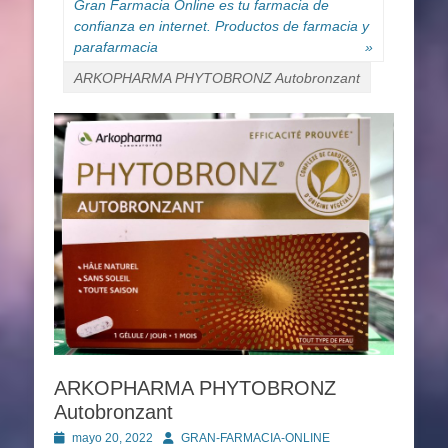
Gran Farmacia Online es tu farmacia de
confianza en internet. Productos de farmacia y
parafarmacia
»
ARKOPHARMA PHYTOBRONZ Autobronzant
ARKOPHARMA PHYTOBRONZ
Autobronzant
Publicado
Autor
mayo 20, 2022
GRAN-FARMACIA-ONLINE