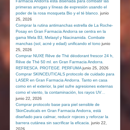
Farmacia Andorra está diseñada para combatir las
primeras arrugas y líneas de expresión usando el
poder de la rosa mosqueta Bio y el té blanco.
junio
25, 2026
Comprar la rutina antimanchas estrella de La Roche-
Posay en Gran Farmacia Andorra se centra en la
gama Mela B3, Melasyl y Niacinamida. Combate
manchas (sol, acné y edad) unificando el tono
junio
25, 2026
Comprar NUXE Rêve de Thé déodorant frescor 24 h,
Rêve de Thé 50 ml. en Gran Farmacia Andorra.
REFRESCA. PROTEGE. PERFUMA
junio 25, 2026
Comprar SKINCEUTICALS protocolo de cuidado para
LASER en Gran Farmacia Andorra. Tanto en casa
como en el exterior, la piel sufre agresiones externas
como el viento, la contaminación, los rayos UV…
junio 22, 2026
Comprar protocolo base para piel sensible de
SkinCeuticals en Gran Farmacia Andorra, está
diseñado para calmar, reducir rojeces y reforzar la
barrera cutánea sin sacrificar la eficacia.
junio 22,
2026