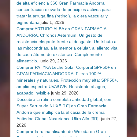
de alta eficiencia 360 Gran Farmacia Andorra
concentración elevada de principios activos para
tratar la arruga fina (retinol), la ojera vascular y
pigmentaria
julio 1, 2026
Comprar ARTURO ALBA en GRAN FARMACIA
ANDORRA. Chronos Aeternum. Un gesto de
resistencia elegante frente al desgaste. Un tributo a
las mitocondrias, a la memoria celular, al aliento vital
de cada átomo de existencia. Complemento
alimenticio.
junio 29, 2026
Comprar PATYKA Leche Solar Corporal SPF50+ en
GRAN FARMACIA ANDORRA. Filtros 100 %
minerales y naturales. Protección muy alta: SPF50+,
amplio espectro UVA/UVB. Resistente al agua,
acabado invisible
junio 29, 2026
Descubre la rutina completa antiedad global, con
Super Serum de NUXE [10] en Gran Farmacia
Andorra que multiplica la eficacia de la crema
Antiedad Global Nuxuriance Ultra Alfa [3R].
junio 27,
2026
Comprar la rutina alisante de Weleda en Gran