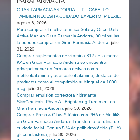
PARAFARMACIA
GRAN FARMÀCIA ANDORRA — TU CABELLO
TAMBIÉN NECESITA CUIDADO EXPERTO: PILEXIL.
agosto 6, 2026
Para comprar el multivitamínico Solaray Once Daily
Active Man en Gran Farmacia Andorra, 90 cápsulas
la puedes comprar en Gran Farmacia Andorra.
julio
31, 2026
Comprar suplementos de vitamina B12 de la marca
KAL en Gran Farmacia Andorra se encuentran
principalmente en formatos activos como
metilcobalamina y adenosilcobalamina, destacando
productos como el comprimido sublingual de 1000
mcg,
julio 31, 2026
Comprar emulsión correctora hidratante
SkinCeuticals. Phyto A+ Brightening Treatment en
Gran Farmacia Andorra
julio 30, 2026
Comprar Press & Glow™ tónico con PHA de Medik8
en Gran Farmacia Andorra. Transforma tu rutina de
cuidado facial. Con un 5 % de polihidroxiácido (PHA)
gluconolactona,
julio 30, 2026