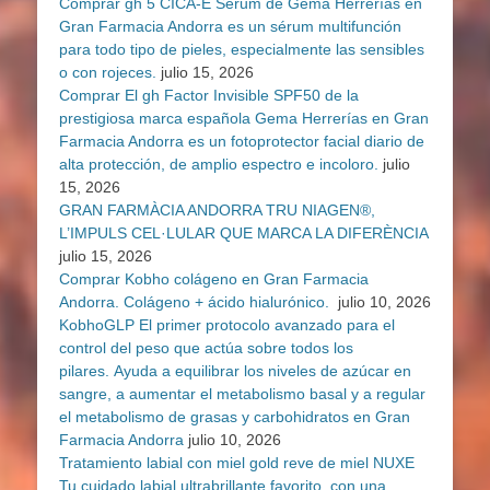
Comprar gh 5 CICA-E Sérum de Gema Herrerías en
Gran Farmacia Andorra es un sérum multifunción
para todo tipo de pieles, especialmente las sensibles
o con rojeces.
julio 15, 2026
Comprar El gh Factor Invisible SPF50 de la
prestigiosa marca española Gema Herrerías en Gran
Farmacia Andorra es un fotoprotector facial diario de
alta protección, de amplio espectro e incoloro.
julio
15, 2026
GRAN FARMÀCIA ANDORRA TRU NIAGEN®,
L’IMPULS CEL·LULAR QUE MARCA LA DIFERÈNCIA
julio 15, 2026
Comprar Kobho colágeno en Gran Farmacia
Andorra. Colágeno + ácido hialurónico.
julio 10, 2026
KobhoGLP El primer protocolo avanzado para el
control del peso que actúa sobre todos los
pilares. Ayuda a equilibrar los niveles de azúcar en
sangre, a aumentar el metabolismo basal y a regular
el metabolismo de grasas y carbohidratos en Gran
Farmacia Andorra
julio 10, 2026
Tratamiento labial con miel gold reve de miel NUXE
Tu cuidado labial ultrabrillante favorito, con una