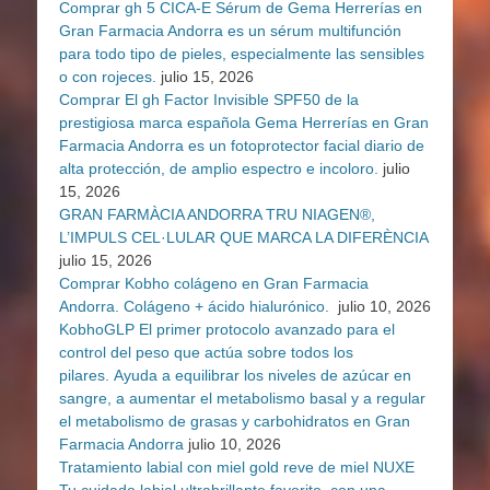
Comprar gh 5 CICA-E Sérum de Gema Herrerías en
Gran Farmacia Andorra es un sérum multifunción
para todo tipo de pieles, especialmente las sensibles
o con rojeces.
julio 15, 2026
Comprar El gh Factor Invisible SPF50 de la
prestigiosa marca española Gema Herrerías en Gran
Farmacia Andorra es un fotoprotector facial diario de
alta protección, de amplio espectro e incoloro.
julio
15, 2026
GRAN FARMÀCIA ANDORRA TRU NIAGEN®,
L’IMPULS CEL·LULAR QUE MARCA LA DIFERÈNCIA
julio 15, 2026
Comprar Kobho colágeno en Gran Farmacia
Andorra. Colágeno + ácido hialurónico.
julio 10, 2026
KobhoGLP El primer protocolo avanzado para el
control del peso que actúa sobre todos los
pilares. Ayuda a equilibrar los niveles de azúcar en
sangre, a aumentar el metabolismo basal y a regular
el metabolismo de grasas y carbohidratos en Gran
Farmacia Andorra
julio 10, 2026
Tratamiento labial con miel gold reve de miel NUXE
Tu cuidado labial ultrabrillante favorito, con una