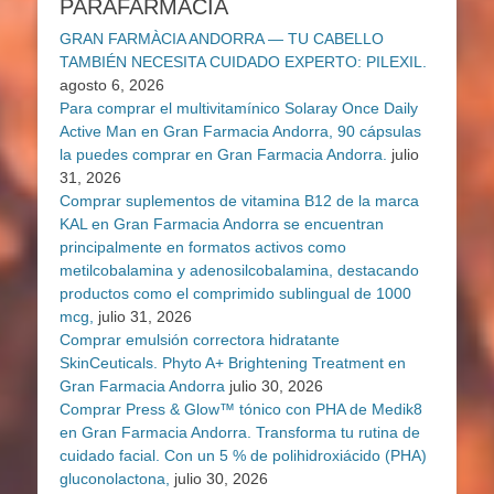
PARAFARMACIA
GRAN FARMÀCIA ANDORRA — TU CABELLO
TAMBIÉN NECESITA CUIDADO EXPERTO: PILEXIL.
agosto 6, 2026
Para comprar el multivitamínico Solaray Once Daily
Active Man en Gran Farmacia Andorra, 90 cápsulas
la puedes comprar en Gran Farmacia Andorra.
julio
31, 2026
Comprar suplementos de vitamina B12 de la marca
KAL en Gran Farmacia Andorra se encuentran
principalmente en formatos activos como
metilcobalamina y adenosilcobalamina, destacando
productos como el comprimido sublingual de 1000
mcg,
julio 31, 2026
Comprar emulsión correctora hidratante
SkinCeuticals. Phyto A+ Brightening Treatment en
Gran Farmacia Andorra
julio 30, 2026
Comprar Press & Glow™ tónico con PHA de Medik8
en Gran Farmacia Andorra. Transforma tu rutina de
cuidado facial. Con un 5 % de polihidroxiácido (PHA)
gluconolactona,
julio 30, 2026