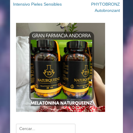
anterior:
siguiente:
Intensivo Pieles Sensibles
PHYTOBRONZ
entradas
Autobronzant
Buscar: