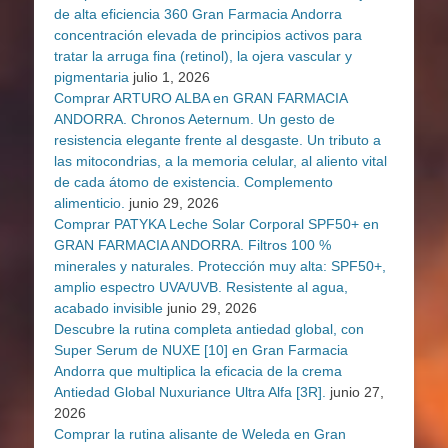
de alta eficiencia 360 Gran Farmacia Andorra
concentración elevada de principios activos para
tratar la arruga fina (retinol), la ojera vascular y
pigmentaria
julio 1, 2026
Comprar ARTURO ALBA en GRAN FARMACIA
ANDORRA. Chronos Aeternum. Un gesto de
resistencia elegante frente al desgaste. Un tributo a
las mitocondrias, a la memoria celular, al aliento vital
de cada átomo de existencia. Complemento
alimenticio.
junio 29, 2026
Comprar PATYKA Leche Solar Corporal SPF50+ en
GRAN FARMACIA ANDORRA. Filtros 100 %
minerales y naturales. Protección muy alta: SPF50+,
amplio espectro UVA/UVB. Resistente al agua,
acabado invisible
junio 29, 2026
Descubre la rutina completa antiedad global, con
Super Serum de NUXE [10] en Gran Farmacia
Andorra que multiplica la eficacia de la crema
Antiedad Global Nuxuriance Ultra Alfa [3R].
junio 27,
2026
Comprar la rutina alisante de Weleda en Gran