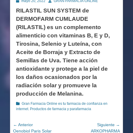
Publicado
Autor
mayo 20, 2022
GRAN-FARMACIA-ONLINE
en
RILASTIL SUN SYSTEM de
DERMOFARM CUMLAUDE
(RILASTIL) es un complemento
alimenticio con vitaminas B, E y D,
Tirosina, Selenio y Luteína, con
Aceite de Borraja y Extracto de
Semillas de Uva. Tiene acción
antioxidante y protege a la piel de
los daños ocasionados por la
radiación solar y promueve la
producción de Melanina.
Categorías
Gran Farmacia Online es tu farmacia de confianza en
internet. Productos de farmacia y parafarmacia
Navegación
← Anterior
Siguiente →
Entrada
Entrada
Oenobiol Paris Solar
ARKOPHARMA
de