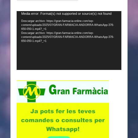
Reproductor
Media error: Format(s) not supported or source(s) not found
de
Descargar archivo: https://gran-farmacia-online.com/wp-
content/uploads/2025/07/GRAN-FARMACIA-ANDORRA-WhatsApp-376-
vídeo
650-050-1.mp4?_=1
Descargar archivo: https://gran-farmacia-online.com/wp-
content/uploads/2025/07/GRAN-FARMACIA-ANDORRA-WhatsApp-376-
650-050-1.mp4?_=1