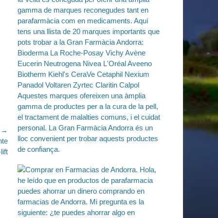
e →
nte
ift