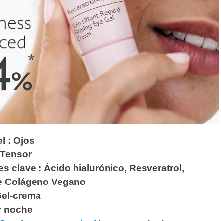
el : Ojos
 Tensor
es clave :
Ácido hialurónico, Resveratrol,
e Colágeno Vegano
Gel-crema
y noche