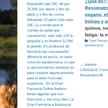
¿Qué es? 
Resveratro
vegano, el
bolsas y a
quinoa, su
fatiga: la
Categorías
Gran Farmaci
parafarmacia
Navegac
← Anterior
Entrada
CAUDALIE Crema
de
anterior:
Resveratrol-lift
entradas