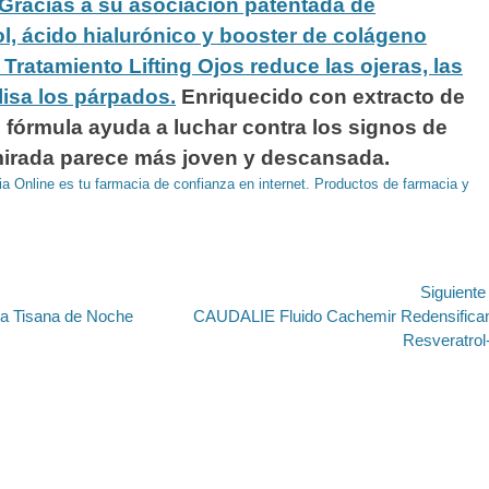
Gracias a su asociación patentada de
l, ácido hialurónico y booster de colágeno
 Tratamiento Lifting Ojos reduce las ojeras, las
lisa los párpados.
Enriquecido con extracto de
 fórmula ayuda a luchar contra los signos de
 mirada parece más joven y descansada.
a Online es tu farmacia de confianza en internet. Productos de farmacia y
ión
Siguient
Entrada
 Tisana de Noche
CAUDALIE Fluido Cachemir Redensifica
siguiente:
Resveratrol-l