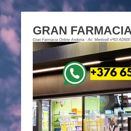
GRAN FARMACIA
Gran Farmacia Online Andorra - Av. Meritxell nº83 AD500 