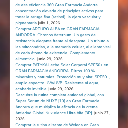
de alta eficiencia 360 Gran Farmacia Andorra
concentración elevada de principios activos para
tratar la arruga fina (retinol), la ojera vascular y
pigmentaria
julio 1, 2026
Comprar ARTURO ALBA en GRAN FARMACIA
ANDORRA. Chronos Aeternum. Un gesto de
resistencia elegante frente al desgaste. Un tributo a
las mitocondrias, a la memoria celular, al aliento vital
de cada átomo de existencia. Complemento
alimenticio.
junio 29, 2026
Comprar PATYKA Leche Solar Corporal SPF50+ en
GRAN FARMACIA ANDORRA. Filtros 100 %
minerales y naturales. Protección muy alta: SPF50+,
amplio espectro UVA/UVB. Resistente al agua,
acabado invisible
junio 29, 2026
Descubre la rutina completa antiedad global, con
Super Serum de NUXE [10] en Gran Farmacia
Andorra que multiplica la eficacia de la crema
Antiedad Global Nuxuriance Ultra Alfa [3R].
junio 27,
2026
Comprar la rutina alisante de Weleda en Gran