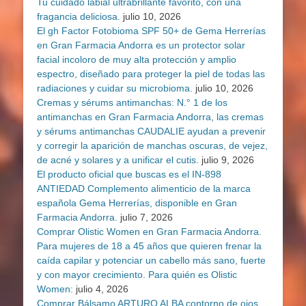
Tu cuidado labial ultrabrillante favorito, con una
fragancia deliciosa.
julio 10, 2026
El gh Factor Fotobioma SPF 50+ de Gema Herrerías
en Gran Farmacia Andorra es un protector solar
facial incoloro de muy alta protección y amplio
espectro, diseñado para proteger la piel de todas las
radiaciones y cuidar su microbioma.
julio 10, 2026
Cremas y sérums antimanchas: N.° 1 de los
antimanchas en Gran Farmacia Andorra, las cremas
y sérums antimanchas CAUDALIE ayudan a prevenir
y corregir la aparición de manchas oscuras, de vejez,
de acné y solares y a unificar el cutis.
julio 9, 2026
El producto oficial que buscas es el IN-898
ANTIEDAD Complemento alimenticio de la marca
española Gema Herrerías, disponible en Gran
Farmacia Andorra.
julio 7, 2026
Comprar Olistic Women en Gran Farmacia Andorra.
Para mujeres de 18 a 45 años que quieren frenar la
caída capilar y potenciar un cabello más sano, fuerte
y con mayor crecimiento. Para quién es Olistic
Women:
julio 4, 2026
Comprar Bálsamo ARTURO ALBA contorno de ojos