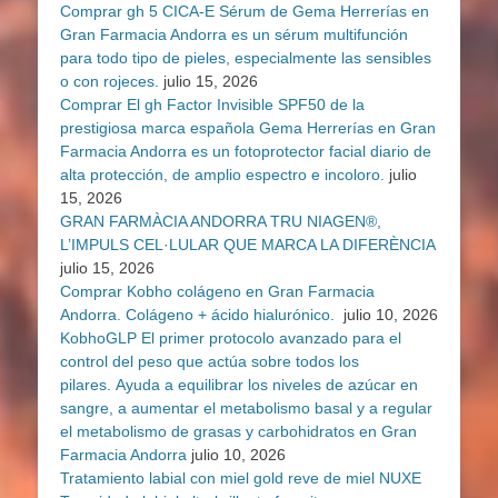
Comprar gh 5 CICA-E Sérum de Gema Herrerías en
Gran Farmacia Andorra es un sérum multifunción
para todo tipo de pieles, especialmente las sensibles
o con rojeces.
julio 15, 2026
Comprar El gh Factor Invisible SPF50 de la
prestigiosa marca española Gema Herrerías en Gran
Farmacia Andorra es un fotoprotector facial diario de
alta protección, de amplio espectro e incoloro.
julio
15, 2026
GRAN FARMÀCIA ANDORRA TRU NIAGEN®,
L’IMPULS CEL·LULAR QUE MARCA LA DIFERÈNCIA
julio 15, 2026
Comprar Kobho colágeno en Gran Farmacia
Andorra. Colágeno + ácido hialurónico.
julio 10, 2026
KobhoGLP El primer protocolo avanzado para el
control del peso que actúa sobre todos los
pilares. Ayuda a equilibrar los niveles de azúcar en
sangre, a aumentar el metabolismo basal y a regular
el metabolismo de grasas y carbohidratos en Gran
Farmacia Andorra
julio 10, 2026
Tratamiento labial con miel gold reve de miel NUXE