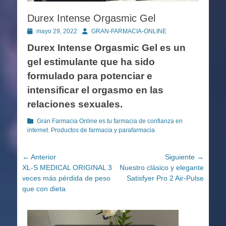
Durex Intense Orgasmic Gel
Publicado
Autor
mayo 29, 2022
GRAN-FARMACIA-ONLINE
en
Durex Intense Orgasmic Gel es un
gel estimulante que ha sido
formulado para potenciar e
intensificar el orgasmo en las
relaciones sexuales.
Categorías
Gran Farmacia Online es tu farmacia de confianza en
internet. Productos de farmacia y parafarmacia
Navegación
← Anterior
Siguiente →
Entrada
Entrada
XL-S MEDICAL ORIGINAL 3
Nuestro clásico y elegante
de
anterior:
siguiente:
veces más pérdida de peso
Satisfyer Pro 2 Air-Pulse
entradas
que con dieta