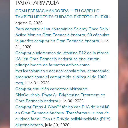
PARAFARMACIA
GRAN FARMÀCIA ANDORRA — TU CABELLO
TAMBIÉN NECESITA CUIDADO EXPERTO: PILEXIL.
agosto 6, 2026
Para comprar el multivitamínico Solaray Once Daily
Active Man en Gran Farmacia Andorra, 90 cápsulas
la puedes comprar en Gran Farmacia Andorra.
julio
31, 2026
Comprar suplementos de vitamina B12 de la marca
KAL en Gran Farmacia Andorra se encuentran
principalmente en formatos activos como
metilcobalamina y adenosilcobalamina, destacando
productos como el comprimido sublingual de 1000
mcg,
julio 31, 2026
Comprar emulsión correctora hidratante
SkinCeuticals. Phyto A+ Brightening Treatment en
Gran Farmacia Andorra
julio 30, 2026
Comprar Press & Glow™ tónico con PHA de Medik8
en Gran Farmacia Andorra. Transforma tu rutina de
cuidado facial. Con un 5 % de polihidroxiácido (PHA)
gluconolactona,
julio 30, 2026