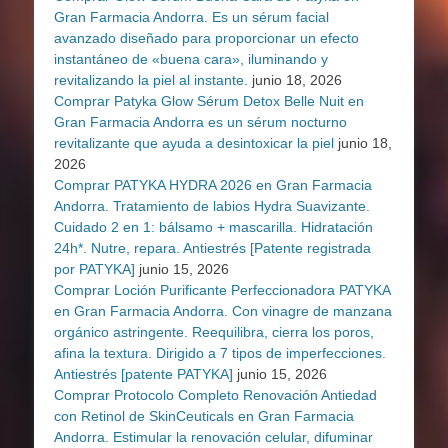
Gran Farmacia Andorra. Es un sérum facial
avanzado diseñado para proporcionar un efecto
instantáneo de «buena cara», iluminando y
revitalizando la piel al instante.
junio 18, 2026
Comprar Patyka Glow Sérum Detox Belle Nuit en
Gran Farmacia Andorra es un sérum nocturno
revitalizante que ayuda a desintoxicar la piel
junio 18,
2026
Comprar PATYKA HYDRA 2026 en Gran Farmacia
Andorra. Tratamiento de labios Hydra Suavizante.
Cuidado 2 en 1: bálsamo + mascarilla. Hidratación
24h*. Nutre, repara. Antiestrés [Patente registrada
por PATYKA]
junio 15, 2026
Comprar Loción Purificante Perfeccionadora PATYKA
en Gran Farmacia Andorra. Con vinagre de manzana
orgánico astringente. Reequilibra, cierra los poros,
afina la textura. Dirigido a 7 tipos de imperfecciones.
Antiestrés [patente PATYKA]
junio 15, 2026
Comprar Protocolo Completo Renovación Antiedad
con Retinol de SkinCeuticals en Gran Farmacia
Andorra. Estimular la renovación celular, difuminar