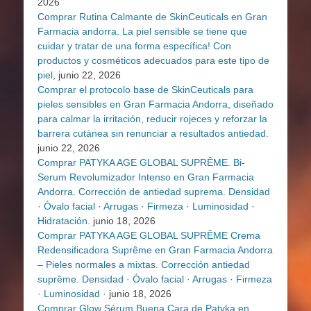
2026
Comprar Rutina Calmante de SkinCeuticals en Gran
Farmacia andorra. La piel sensible se tiene que
cuidar y tratar de una forma específica! Con
productos y cosméticos adecuados para este tipo de
piel,
junio 22, 2026
Comprar el protocolo base de SkinCeuticals para
pieles sensibles en Gran Farmacia Andorra, diseñado
para calmar la irritación, reducir rojeces y reforzar la
barrera cutánea sin renunciar a resultados antiedad.
junio 22, 2026
Comprar PATYKA AGE GLOBAL SUPRÊME. Bi-
Serum Revolumizador Intenso en Gran Farmacia
Andorra. Corrección de antiedad suprema. Densidad
· Óvalo facial · Arrugas · Firmeza · Luminosidad ·
Hidratación.
junio 18, 2026
Comprar PATYKA AGE GLOBAL SUPRÊME Crema
Redensificadora Suprême en Gran Farmacia Andorra
– Pieles normales a mixtas. Corrección antiedad
suprême. Densidad · Óvalo facial · Arrugas · Firmeza
· Luminosidad ·
junio 18, 2026
Comprar Glow Sérum Buena Cara de Patyka en