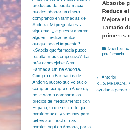
Absorbe g
Reduce el 
Mejora el 
Tamaño de
primeros 
Categorías
Gran Farmaci
parafarmacia
Navegac
← Anterior
Entrada
XL-S MEDICAL PR
de
anterior:
ayudan a perder 
entradas