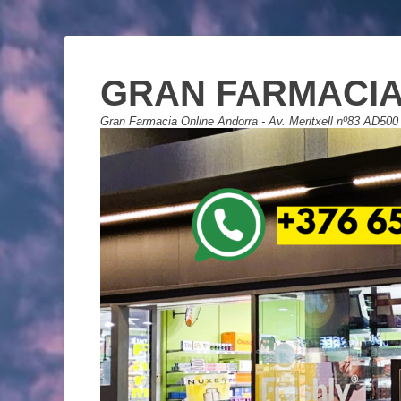
GRAN FARMACIA
Gran Farmacia Online Andorra - Av. Meritxell nº83 AD500 