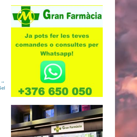
e →
Gel