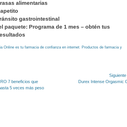
rasas alimentarias
apetito
tránsito gastrointestinal
l paquete: Programa de 1 mes – obtén tus
resultados
a Online es tu farmacia de confianza en internet. Productos de farmacia y
ión
Siguient
Entrada
O 7 beneficios que
Durex Intense Orgasmic 
siguiente:
hasta 5 veces más peso