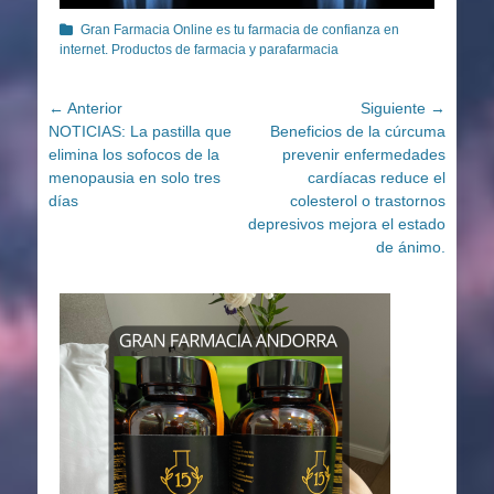
Categorías
Gran Farmacia Online es tu farmacia de confianza en
internet. Productos de farmacia y parafarmacia
Navegación
← Anterior
Siguiente →
Entrada
Entrada
NOTICIAS: La pastilla que
Beneficios de la cúrcuma
de
anterior:
siguiente:
elimina los sofocos de la
prevenir enfermedades
entradas
menopausia en solo tres
cardíacas reduce el
días
colesterol o trastornos
depresivos mejora el estado
de ánimo.