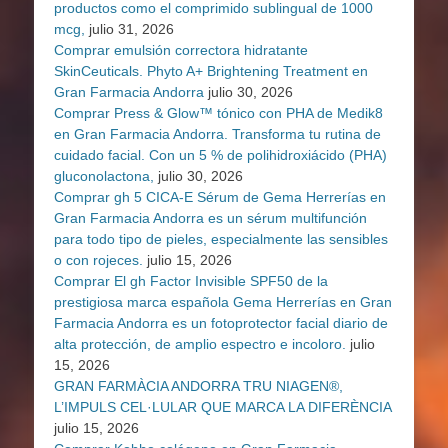
productos como el comprimido sublingual de 1000
mcg,
julio 31, 2026
Comprar emulsión correctora hidratante
SkinCeuticals. Phyto A+ Brightening Treatment en
Gran Farmacia Andorra
julio 30, 2026
Comprar Press & Glow™ tónico con PHA de Medik8
en Gran Farmacia Andorra. Transforma tu rutina de
cuidado facial. Con un 5 % de polihidroxiácido (PHA)
gluconolactona,
julio 30, 2026
Comprar gh 5 CICA-E Sérum de Gema Herrerías en
Gran Farmacia Andorra es un sérum multifunción
para todo tipo de pieles, especialmente las sensibles
o con rojeces.
julio 15, 2026
Comprar El gh Factor Invisible SPF50 de la
prestigiosa marca española Gema Herrerías en Gran
Farmacia Andorra es un fotoprotector facial diario de
alta protección, de amplio espectro e incoloro.
julio
15, 2026
GRAN FARMÀCIA ANDORRA TRU NIAGEN®,
L’IMPULS CEL·LULAR QUE MARCA LA DIFERÈNCIA
julio 15, 2026