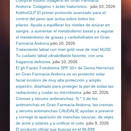
Comprar Kobho colágeno en Gran Farmacia
Andorra. Colágeno + ácido hialurónico.
julio 10, 2026
KobhoGLP El primer protocolo avanzado para el
control del peso que actúa sobre todos los
pilares. Ayuda a equilibrar los niveles de azúcar en
sangre, a aumentar el metabolismo basal y a regular
el metabolismo de grasas y carbohidratos en Gran
Farmacia Andorra
julio 10, 2026
Tratamiento labial con miel gold reve de miel NUXE
Tu cuidado labial ultrabrillante favorito, con una
fragancia deliciosa.
julio 10, 2026
El gh Factor Fotobioma SPF 50+ de Gema Herrerías
en Gran Farmacia Andorra es un protector solar
facial incoloro de muy alta protección y amplio
espectro, diseñado para proteger la piel de todas las
radiaciones y cuidar su microbioma.
julio 10, 2026
Cremas y sérums antimanchas: N.° 1 de los
antimanchas en Gran Farmacia Andorra, las cremas
y sérums antimanchas CAUDALIE ayudan a prevenir
y corregir la aparición de manchas oscuras, de vejez,
de acné y solares y a unificar el cutis.
julio 9, 2026
El producto oficial que buscas es el IN-898