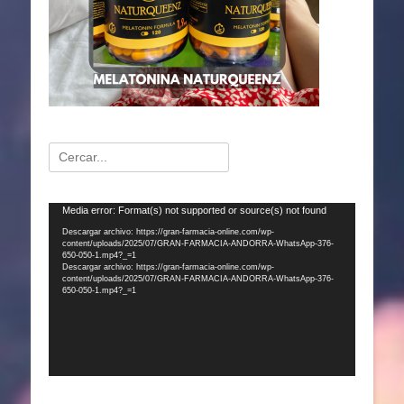
Buscar:
Reproductor
Media error: Format(s) not supported or source(s) not found
de
Descargar archivo: https://gran-farmacia-online.com/wp-
content/uploads/2025/07/GRAN-FARMACIA-ANDORRA-WhatsApp-376-
vídeo
650-050-1.mp4?_=1
Descargar archivo: https://gran-farmacia-online.com/wp-
content/uploads/2025/07/GRAN-FARMACIA-ANDORRA-WhatsApp-376-
650-050-1.mp4?_=1