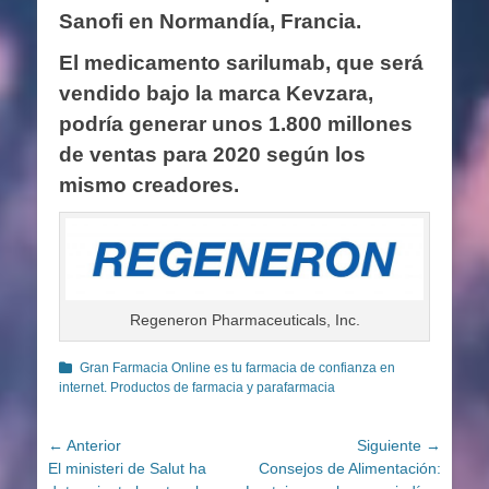
Sanofi en Normandía, Francia.
El medicamento sarilumab, que será
vendido bajo la marca Kevzara,
podría generar unos 1.800 millones
de ventas para 2020 según los
mismo creadores.
Regeneron Pharmaceuticals, Inc.
Categorías
Gran Farmacia Online es tu farmacia de confianza en
internet. Productos de farmacia y parafarmacia
Navegación
← Anterior
Siguiente →
Entrada
Entrada
El ministeri de Salut ha
Consejos de Alimentación:
de